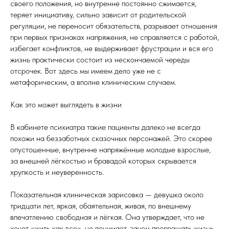
своего положения, но внутренне постоянно сжимается,
теряет инициативу, сильно зависит от родительской
регуляции, не переносит обязательств, разрывает отношения
при первых признаках напряжения, не справляется с работой,
избегает конфликтов, не выдерживает фрустрации и вся его
жизнь практически состоит из нескончаемой череды
отсрочек. Вот здесь мы имеем дело уже не с
метафорическим, а вполне клиническим случаем.
Как это может выглядеть в жизни
В кабинете психиатра такие пациенты далеко не всегда
похожи на беззаботных сказочных персонажей. Это скорее
опустошенные, внутренне напряжённые молодые взрослые,
за внешней лёгкостью и бравадой которых скрывается
хрупкость и неуверенность.
Показательная клиническая зарисовка — девушка около
тридцати лет, яркая, обаятельная, живая, по внешнему
впечатлению свободная и лёгкая. Она утверждает, что не
хочет «жить как все», не понимает, зачем превращать жизнь