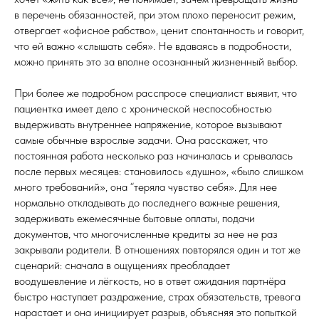
в перечень обязанностей, при этом плохо переносит режим,
отвергает «офисное рабство», ценит спонтанность и говорит,
что ей важно «слышать себя». Не вдаваясь в подробности,
можно принять это за вполне осознанный жизненный выбор.
При более же подробном расспросе специалист выявит, что
пациентка имеет дело с хронической неспособностью
выдерживать внутреннее напряжение, которое вызывают
самые обычные взрослые задачи. Она расскажет, что
постоянная работа несколько раз начиналась и срывалась
после первых месяцев: становилось «душно», «было слишком
много требований», она “теряла чувство себя». Для нее
нормально откладывать до последнего важные решения,
задерживать ежемесячные бытовые оплаты, подачи
документов, что многочисленные кредиты за нее не раз
закрывали родители. В отношениях повторялся один и тот же
сценарий: сначала в ощущениях преобладает
воодушевление и лёгкость, но в ответ ожидания партнёра
быстро наступает раздражение, страх обязательств, тревога
нарастает и она инициирует разрыв, объясняя это попыткой