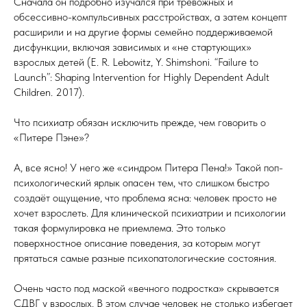
Сначала он подробно изучался при тревожных и
обсессивно-компульсивных расстройствах, а затем концепт
расширили и на другие формы семейно поддерживаемой
дисфункции, включая зависимых и «не стартующих»
взрослых детей (E. R. Lebowitz, Y. Shimshoni. “Failure to
Launch”: Shaping Intervention for Highly Dependent Adult
Children. 2017).
Что психиатр обязан исключить прежде, чем говорить о
«Питере Пэне»?
А, все ясно! У него же «синдром Питера Пена!» Такой поп-
психологический ярлык опасен тем, что слишком быстро
создаёт ощущение, что проблема ясна: человек просто не
хочет взрослеть. Для клинической психиатрии и психологии
такая формулировка не приемлема. Это только
поверхностное описание поведения, за которым могут
прятаться самые разные психопатологические состояния.
Очень часто под маской «вечного подростка» скрывается
СДВГ у взрослых. В этом случае человек не столько избегает