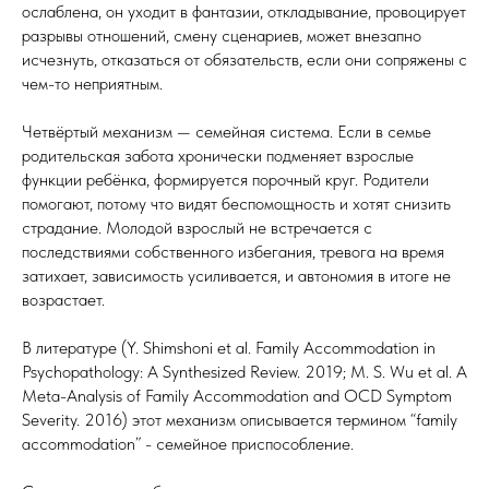
ослаблена, он уходит в фантазии, откладывание, провоцирует
разрывы отношений, смену сценариев, может внезапно
исчезнуть, отказаться от обязательств, если они сопряжены с
чем-то неприятным.
Четвёртый механизм — семейная система. Если в семье
родительская забота хронически подменяет взрослые
функции ребёнка, формируется порочный круг. Родители
помогают, потому что видят беспомощность и хотят снизить
страдание. Молодой взрослый не встречается с
последствиями собственного избегания, тревога на время
затихает, зависимость усиливается, и автономия в итоге не
возрастает.
В литературе (Y. Shimshoni et al. Family Accommodation in
Psychopathology: A Synthesized Review. 2019; M. S. Wu et al. A
Meta-Analysis of Family Accommodation and OCD Symptom
Severity. 2016) этот механизм описывается термином “family
accommodation” - семейное приспособление.