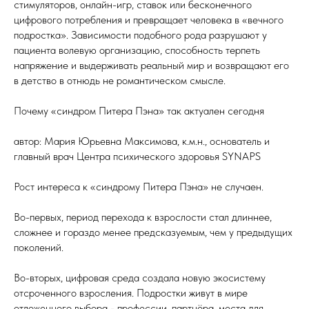
стимуляторов, онлайн-игр, ставок или бесконечного
цифрового потребления и превращает человека в «вечного
подростка». Зависимости подобного рода разрушают у
пациента волевую организацию, способность терпеть
напряжение и выдерживать реальный мир и возвращают его
в детство в отнюдь не романтическом смысле.
Почему «синдром Питера Пэна» так актуален сегодня
автор: Мария Юрьевна Максимова, к.м.н., основатель и
главный врач Центра психического здоровья SYNAPS
Рост интереса к «синдрому Питера Пэна» не случаен.
Во-первых, период перехода к взрослости стал длиннее,
сложнее и гораздо менее предсказуемым, чем у предыдущих
поколений.
Во-вторых, цифровая среда создала новую экосистему
отсроченного взросления. Подростки живут в мире
отложенного выбора - профессии, партнёра, места для