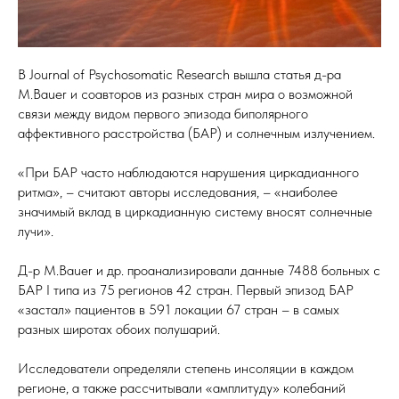
В Journal of Psychosomatic Research вышла статья д-ра
M.Bauer и соавторов из разных стран мира о возможной
связи между видом первого эпизода биполярного
аффективного расстройства (БАР) и солнечным излучением.
«При БАР часто наблюдаются нарушения циркадианного
ритма», – считают авторы исследования, – «наиболее
значимый вклад в циркадианную систему вносят солнечные
лучи».
Д-р M.Bauer и др. проанализировали данные 7488 больных с
БАР I типа из 75 регионов 42 стран. Первый эпизод БАР
«застал» пациентов в 591 локации 67 стран – в самых
разных широтах обоих полушарий.
Исследователи определяли степень инсоляции в каждом
регионе, а также рассчитывали «амплитуду» колебаний