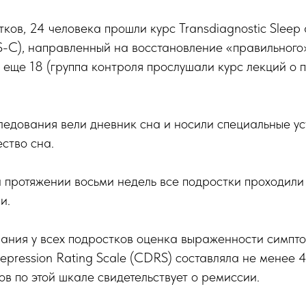
тков, 24 человека прошли курс Transdiagnostic Sleep
nsS-C), направленный на восстановление «правильног
 еще 18 (группа контроля прослушали курс лекций о 
ледования вели дневник сна и носили специальные ус
ство сна.
 протяжении восьми недель все подростки проходил
и.
ания у всех подростков оценка выраженности симпт
Depression Rating Scale (CDRS) составляла не менее 
ов по этой шкале свидетельствует о ремиссии.