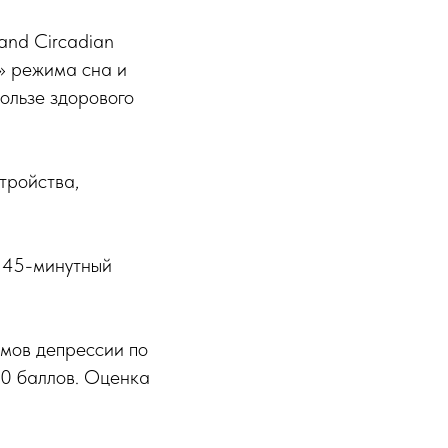
 and Circadian
о» режима сна и
пользе здорового
тройства,
и 45-минутный
омов депрессии по
40 баллов. Оценка