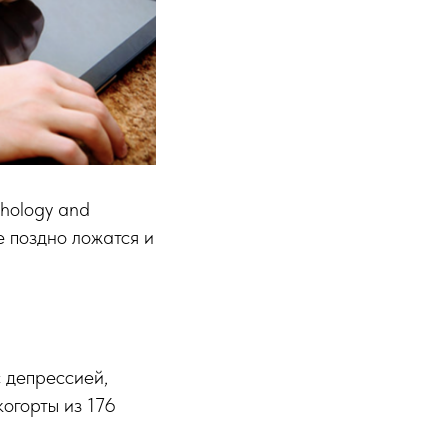
chology and
е поздно ложатся и
с депрессией,
огорты из 176