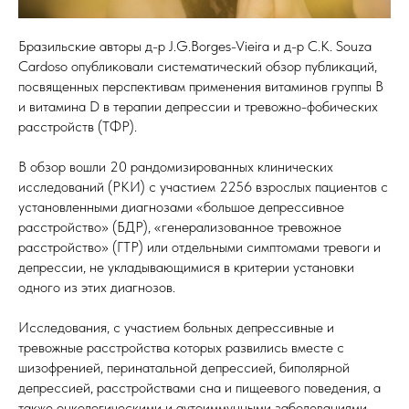
Бразильские авторы д-р J.G.Borges-Vieira и д-р C.K. Souza
Cardoso опубликовали систематический обзор публикаций,
посвященных перспективам применения витаминов группы В
и витамина D в терапии депрессии и тревожно-фобических
расстройств (ТФР).
В обзор вошли 20 рандомизированных клинических
исследований (РКИ) с участием 2256 взрослых пациентов с
установленными диагнозами «большое депрессивное
расстройство» (БДР), «генерализованное тревожное
расстройство» (ГТР) или отдельными симптомами тревоги и
депрессии, не укладывающимися в критерии установки
одного из этих диагнозов.
Исследования, с участием больных депрессивные и
тревожные расстройства которых развились вместе с
шизофренией, перинатальной депрессией, биполярной
депрессией, расстройствами сна и пищеевого поведения, а
также онкологическими и аутоиммунными заболеваниями