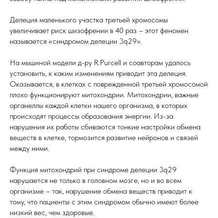
Делеция маленького участка третьей хромосомы
увеличивает риск шизофрении в 40 раз – этот феномен
называется «синдромом делеции 3q29».
На мышиной модели д-ру R.Purcell и соавторам удалось
установить, к каким изменениям приводит эта делеция.
Оказывается, в клетках с поврежденной третьей хромосомой
плохо функционируют митохондрии. Митохондрии, важные
органеллы каждой клетки нашего организма, в которых
происходят процессы образования энергии. Из-за
нарушения их работы сбиваются тонкие настройки обмена
веществ в клетке, тормозится развитие нейронов и связей
между ними.
Функция митохондрий при синдроме делеции 3q29
нарушается не только в головном мозге, но и во всем
организме – так, нарушение обмена веществ приводит к
тому, что пациенты с этим синдромом обычно имеют более
низкий вес, чем здоровые.