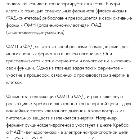
тонком кишечнике и транспортируется в клетки. Внутри
клеток с помощью специальных ферментов (флавокиназы и
ФАД-синтетазы) рибофлавин превращается в свои активные
формы - ФМН (флавинмононуклеотид) и ФАД
(флавинадениндинуклеотид).
ФМН и ФАД являются своеобразными "помощниками" для
многих важных ферментов в нашем организме. Они
присоединяются к этим ферментам и помогают им выполнять
свои функции. Одна из главных задач таких ферментов -
участие в процессах, связанных с производством энергии в
клетках.
Ферменты, содержащие ФМН и ФАД, играют ключевую
роль в цикле Кребса и электронно-транспортной цепи - двух
важнейших этапах клеточного дыхания, в ходе которых из
питательных веществ извлекается энергия. Например,
фермент сукцинатдегидрогеназа участвует в цикле Кребса,
а НАДН-дегидрогеназа - в электронно-транспортной цепи.