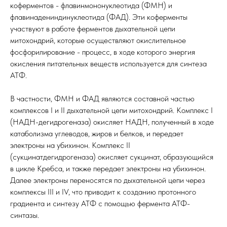
коферментов - флавинмононуклеотида (ФМН) и
флавинадениндинуклеотида (ФАД). Эти коферменты
участвуют в работе ферментов дыхательной цепи
митохондрий, которые осуществляют окислительное
фосфорилирование - процесс, в ходе которого энергия
окисления питательных веществ используется для синтеза
АТФ.
В частности, ФМН и ФАД являются составной частью
комплексов I и II дыхательной цепи митохондрий. Комплекс I
(НАДН-дегидрогеназа) окисляет НАДН, полученный в ходе
катаболизма углеводов, жиров и белков, и передает
электроны на убихинон. Комплекс II
(сукцинатдегидрогеназа) окисляет сукцинат, образующийся
в цикле Кребса, и также передает электроны на убихинон.
Далее электроны переносятся по дыхательной цепи через
комплексы III и IV, что приводит к созданию протонного
градиента и синтезу АТФ с помощью фермента АТФ-
синтазы.