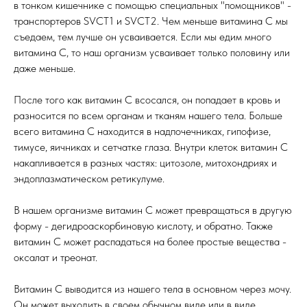
в тонком кишечнике с помощью специальных "помощников" -
транспортеров SVCT1 и SVCT2. Чем меньше витамина С мы
съедаем, тем лучше он усваивается. Если мы едим много
витамина С, то наш организм усваивает только половину или
даже меньше.
После того как витамин С всосался, он попадает в кровь и
разносится по всем органам и тканям нашего тела. Больше
всего витамина С находится в надпочечниках, гипофизе,
тимусе, яичниках и сетчатке глаза. Внутри клеток витамин С
накапливается в разных частях: цитозоле, митохондриях и
эндоплазматическом ретикулуме.
В нашем организме витамин С может превращаться в другую
форму - дегидроаскорбиновую кислоту, и обратно. Также
витамин С может распадаться на более простые вещества -
оксалат и треонат.
Витамин С выводится из нашего тела в основном через мочу.
Он может выходить в своем обычном виде или в виде