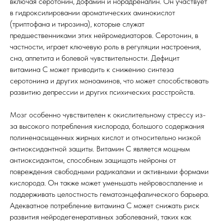
включая серотонин, дофамин и норадреналин. Он участвует
в гидроксилировании ароматических аминокислот
(триптофана и тирозина), которые служат
предшественниками этих нейромедиаторов. Серотонин, в
частности, играет ключевую роль в регуляции настроения,
сна, аппетита и болевой чувствительности. Дефицит
витамина С может приводить к снижению синтеза
серотонина и других моноаминов, что может способствовать
развитию депрессии и других психических расстройств.
Мозг особенно чувствителен к окислительному стрессу из-
за высокого потребления кислорода, большого содержания
полиненасыщенных жирных кислот и относительно низкой
антиоксидантной защиты. Витамин С является мощным
антиоксидантом, способным защищать нейроны от
повреждения свободными радикалами и активными формами
кислорода. Он также может уменьшать нейровоспаление и
поддерживать целостность гематоэнцефалического барьера.
Адекватное потребление витамина С может снижать риск
развития нейродегенеративных заболеваний, таких как