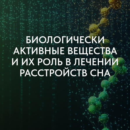
Садовая-
Самотечная 18с1
info@synaps-
БИОЛОГИЧЕСКИ
center.ru
АКТИВНЫЕ ВЕЩЕСТВА
И ИХ РОЛЬ В ЛЕЧЕНИИ
РАССТРОЙСТВ СНА