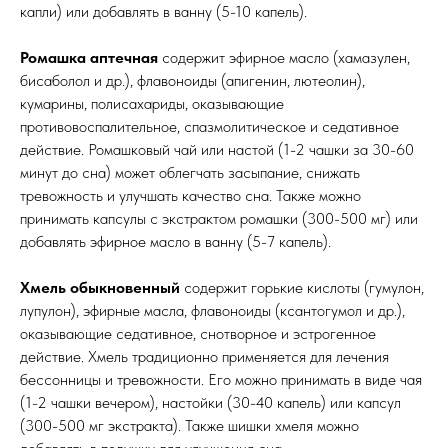
капли) или добавлять в ванну (5-10 капель).
Ромашка аптечная
содержит эфирное масло (хамазулен,
бисаболол и др.), флавоноиды (апигенин, лютеолин),
кумарины, полисахариды, оказывающие
противовоспалительное, спазмолитическое и седативное
действие. Ромашковый чай или настой (1-2 чашки за 30-60
минут до сна) может облегчать засыпание, снижать
тревожность и улучшать качество сна. Также можно
принимать капсулы с экстрактом ромашки (300-500 мг) или
добавлять эфирное масло в ванну (5-7 капель).
Хмель обыкновенный
содержит горькие кислоты (гумулон,
лупулон), эфирные масла, флавоноиды (ксантогумол и др.),
оказывающие седативное, снотворное и эстрогенное
действие. Хмель традиционно применяется для лечения
бессонницы и тревожности. Его можно принимать в виде чая
(1-2 чашки вечером), настойки (30-40 капель) или капсул
(300-500 мг экстракта). Также шишки хмеля можно