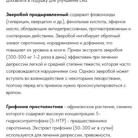
добавлять в подушку для улучшения сна.
Зверобой продырявленный
содержит флавоноиды
(гиперицин, кверцетин и др.), фенольные кислоты, эфирное
масло, обладающие антидепрессивным, противотревожным и
снотворным действием. Зверобой ингибирует обратный
захват серотонина, норадреналина и дофамина, что
повышает их уровень в мозге. Прием экстракта зверобоя
(300-500 мг 1-2 раза в день) эффективен при лечении
депрессии легкой и средней степени тяжести, которая часто
сопровождается нарушениями сна. Однако зверобой может
вступать во взаимодействие с некоторыми лекарствами,
поэтому перед его приемом нужно проконсультироваться с
врачом.
Грифония простолистная
- африканское растение, семена
которого содержат высокую концентрацию 5-
гидрокситриптофана (5-HTP) - предшественника
серотонина. Экстракт грифонии (50-300 мг в сутки)
используется для лечения депрессии, тревожности,