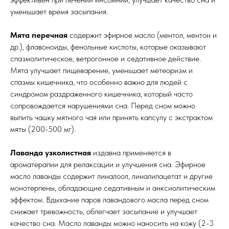
уменьшает время засыпания.
Мята перечная
содержит эфирное масло (ментол, ментон и
др.), флавоноиды, фенольные кислоты, которые оказывают
спазмолитическое, ветрогонное и седативное действие.
Мята улучшает пищеварение, уменьшает метеоризм и
спазмы кишечника, что особенно важно для людей с
синдромом раздраженного кишечника, который часто
сопровождается нарушениями сна. Перед сном можно
выпить чашку мятного чая или принять капсулу с экстрактом
мяты (200-500 мг).
Лаванда узколистная
издавна применяется в
ароматерапии для релаксации и улучшения сна. Эфирное
масло лаванды содержит линалоол, линалилацетат и другие
монотерпены, обладающие седативным и анксиолитическим
эффектом. Вдыхание паров лавандового масла перед сном
снижает тревожность, облегчает засыпание и улучшает
качество сна. Масло лаванды можно наносить на кожу (2-3