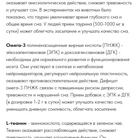
оказывает анксиолитическое действие, снижает тревожность
и улучшает сон. В экспериментах на животных было
показано, что таурин увеличивает время глубокого сна и
общее время сна. У людей прием таурина (500-1000 мг в
сутки) может облегчать засыпание и улучшать качество сна.
Омега-3
полиненасыщенные жирные кислоты (ПНЖК) -
эйкозапентаеновая (ЭПК) и докозагексаеновая (ДГК) -
необходимы для нормального развития и функционирования
мозга. Они участвуют в синтезе и метаболизме
нейромедиаторов, регулируют нейрональную пластичность,
оказывают противовоспалительное действие. Дефицит
омега-3 ПНЖК связан с повышенным риском депрессии,
тревожности и нарушений сна. Прием добавок с ЭПК и ДГК
(в дозировке 1-2 г в сутки) может улучшать качество сна,
уменьшать дневную сонливость, облегчать засыпание.
L-теанин
- аминокислота, содержащаяся в зеленом чае.
Теанин оказывает расслабляющее действие, снижает
тревожность, улучшает когнитивные функции. Он