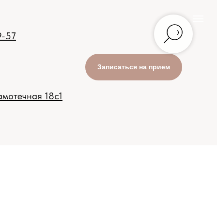
9-57
Записаться на прием
мотечная 18с1