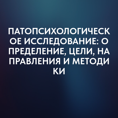
Садовая-
Самотечная 18с1
info@synaps-
ПАТОПСИХОЛОГИЧЕСК
center.ru
ОЕ ИССЛЕДОВАНИЕ: О
ПРЕДЕЛЕНИЕ, ЦЕЛИ, НА
ПРАВЛЕНИЯ И МЕТОДИ
КИ