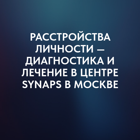
Садовая-
Самотечная 18с1
info@synaps-
РАССТРОЙСТВА
center.ru
ЛИЧНОСТИ —
ДИАГНОСТИКА И
ЛЕЧЕНИЕ В ЦЕНТРЕ
SYNAPS В МОСКВЕ