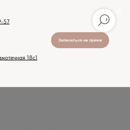
9-57
Записаться на прием
мотечная 18с1