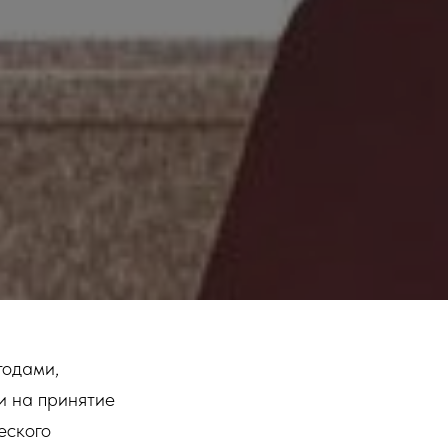
тодами,
и на принятие
еского